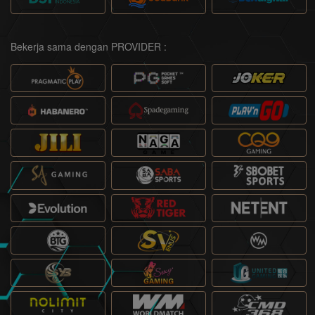
Bekerja sama dengan PROVIDER :