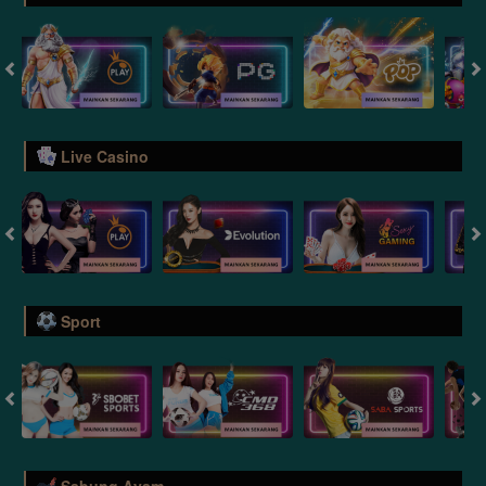
Live Casino
Sport